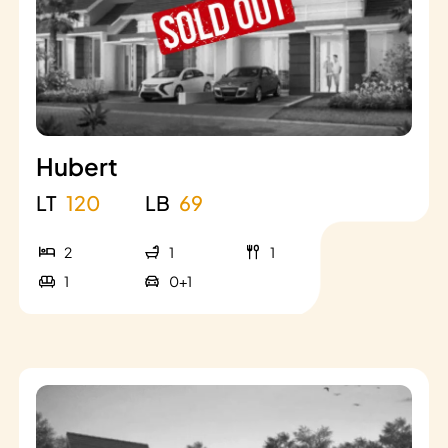
Hubert
LT
120
LB
69
2
1
1
1
0+1