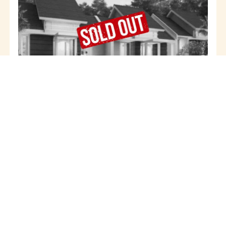
Hawkins
LT
135
LB
79
3
1
1
1
0+1