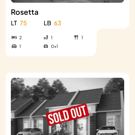
Rosetta
LT
75
LB
63
2
1
1
1
0+1