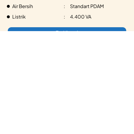
Air Bersih
:
Standart PDAM
Listrik
:
4.400 VA
Tur Virtual
Denah Rumah Athena (Sold Out)