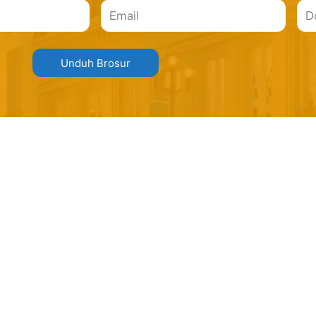
Email
Dom
Unduh Brosur
Blossom (Sold Out)
Blossom (Sold Out)
194/273
220
LT
LB
Pondasi
:
Beton Bert