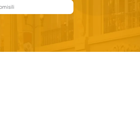
isili
ulang