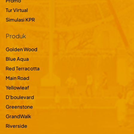
Promo
Tur Virtual
Simulasi KPR
Produk
Golden Wood
Blue Aqua
Red Terracotta
Main Road
Yellowleaf
D'boulevard
Greenstone
GrandWalk
Riverside