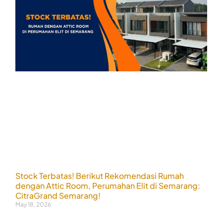
Stock Terbatas! Berikut Rekomendasi Rumah
dengan Attic Room, Perumahan Elit di Semarang:
CitraGrand Semarang!
May 18, 2026