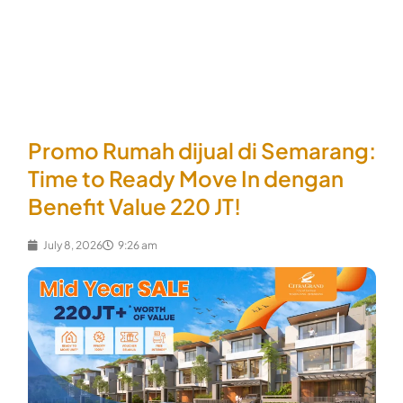
Skip
to
content
Promo Rumah dijual di Semarang:
Time to Ready Move In dengan
Benefit Value 220 JT!
July 8, 2026
9:26 am