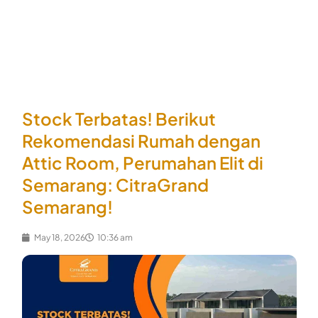
Skip
to
content
Stock Terbatas! Berikut
Rekomendasi Rumah dengan
Attic Room, Perumahan Elit di
Semarang: CitraGrand
Semarang!
May 18, 2026
10:36 am