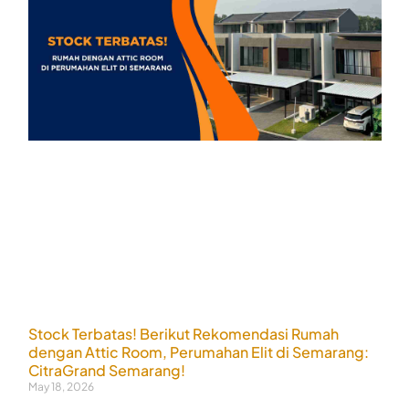
Stock Terbatas! Berikut Rekomendasi Rumah
dengan Attic Room, Perumahan Elit di Semarang:
CitraGrand Semarang!
May 18, 2026