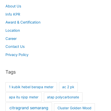
About Us
Info KPR
Award & Certification
Location
Career
Contact Us
Privacy Policy
Tags
1 kubik hebel berapa meter
ac 2 pk
apa itu njop meter
atap polycarbonate
citragrand semarang
Cluster Golden Wood