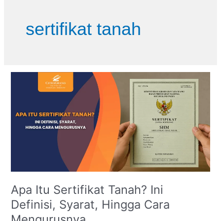
Skip
to
sertifikat tanah
content
Apa
Itu
Sertifikat
Tanah?
Ini
Definisi,
Syarat,
Hingga
Cara
Mengurusnya
Apa Itu Sertifikat Tanah? Ini
Definisi, Syarat, Hingga Cara
Mengurusnya