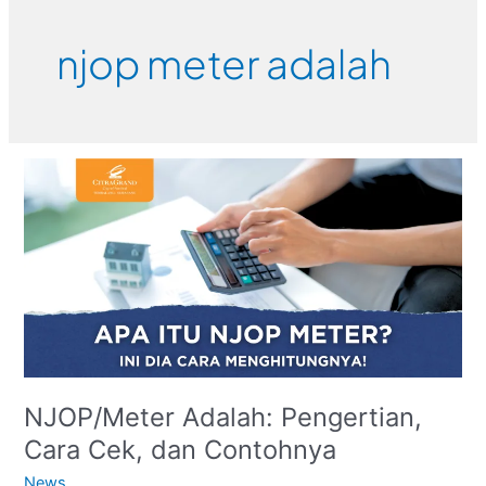
Skip
to
njop meter adalah
content
NJOP/Meter
Adalah:
Pengertian,
Cara
Cek,
dan
Contohnya
NJOP/Meter Adalah: Pengertian,
Cara Cek, dan Contohnya
News